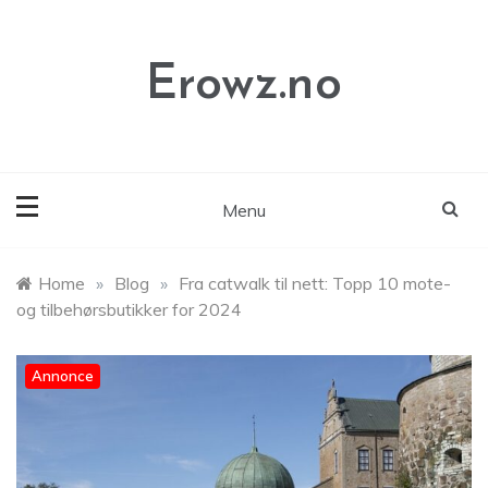
Skip
to
content
Erowz.no
Menu
Home
»
Blog
»
Fra catwalk til nett: Topp 10 mote-
og tilbehørsbutikker for 2024
Annonce