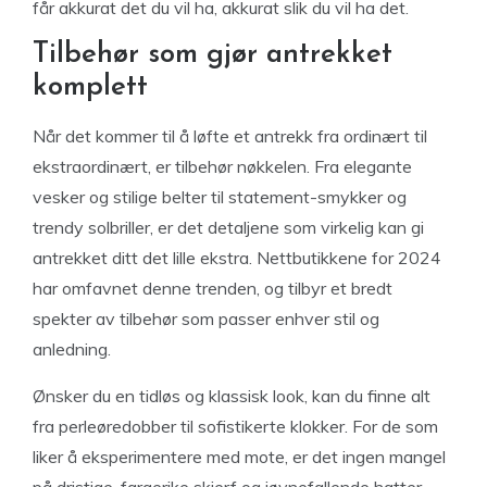
får akkurat det du vil ha, akkurat slik du vil ha det.
Tilbehør som gjør antrekket
komplett
Når det kommer til å løfte et antrekk fra ordinært til
ekstraordinært, er tilbehør nøkkelen. Fra elegante
vesker og stilige belter til statement-smykker og
trendy solbriller, er det detaljene som virkelig kan gi
antrekket ditt det lille ekstra. Nettbutikkene for 2024
har omfavnet denne trenden, og tilbyr et bredt
spekter av tilbehør som passer enhver stil og
anledning.
Ønsker du en tidløs og klassisk look, kan du finne alt
fra perleøredobber til sofistikerte klokker. For de som
liker å eksperimentere med mote, er det ingen mangel
på dristige, fargerike skjerf og iøynefallende hatter.