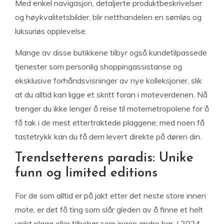
Med enkel navigasjon, detaljerte produktbeskrivelser
og høykvalitetsbilder, blir netthandelen en sømløs og
luksuriøs opplevelse.
Mange av disse butikkene tilbyr også kundetilpassede
tjenester som personlig shoppingassistanse og
eksklusive forhåndsvisninger av nye kolleksjoner, slik
at du alltid kan ligge et skritt foran i moteverdenen. Nå
trenger du ikke lenger å reise til motemetropolene for å
få tak i de mest ettertraktede plaggene; med noen få
tastetrykk kan du få dem levert direkte på døren din.
Trendsetterens paradis: Unike
funn og limited editions
For de som alltid er på jakt etter det neste store innen
mote, er det få ting som slår gleden av å finne et helt
unikt plagg eller tilbehør som ingen andre har. I 2024