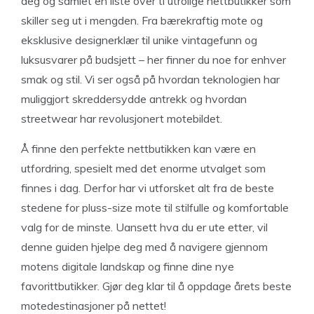
deg og samlet en liste over ti utrolige nettbutikker som
skiller seg ut i mengden. Fra bærekraftig mote og
eksklusive designerklær til unike vintagefunn og
luksusvarer på budsjett – her finner du noe for enhver
smak og stil. Vi ser også på hvordan teknologien har
muliggjort skreddersydde antrekk og hvordan
streetwear har revolusjonert motebildet.
Å finne den perfekte nettbutikken kan være en
utfordring, spesielt med det enorme utvalget som
finnes i dag. Derfor har vi utforsket alt fra de beste
stedene for pluss-size mote til stilfulle og komfortable
valg for de minste. Uansett hva du er ute etter, vil
denne guiden hjelpe deg med å navigere gjennom
motens digitale landskap og finne dine nye
favorittbutikker. Gjør deg klar til å oppdage årets beste
motedestinasjoner på nettet!